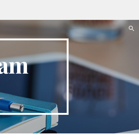
ion
ham